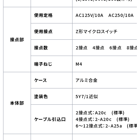
使用定格
AC125V/10A AC250/10A 
使用接点
Z形マイクロスイッチ
接点部
接点数
2接点 4接点 6接点 8接点
端子ねじ
M4
ケース
アルミ合金
塗装色
5Y7/1近似
本体部
2接点式：A20c (標準)
ケーブル引込口
4接点式：2-A20c (標準)
6～12接点式：2-A25a (標準)