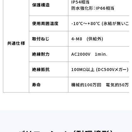
IP54相当
保護構造
防水強化形：IP66相当
使用周囲温度
-10℃～+80℃ (氷結が無いこと
取付ねじ
4-M8 (供給外)
共通仕様
絶縁耐力
AC2000V 1min.
絶縁抵抗
100MΩ以上 (DC500Vメガー)
寿命
機械的100万回 電気的50万