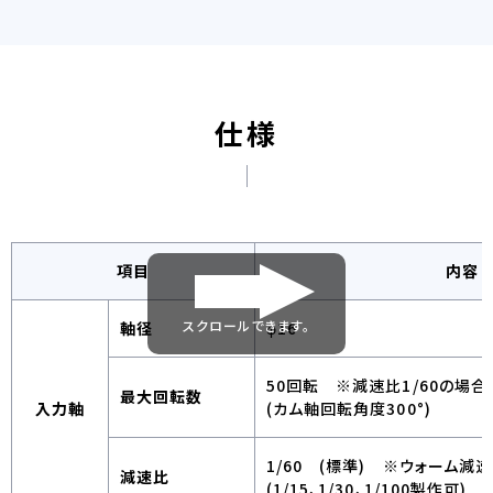
仕様
項目
内容
スクロールできます。
軸径
φ16
50回転 ※減速比1/60の場合
最大回転数
入力軸
(カム軸回転角度300°)
1/60 (標準) ※ウォーム減速
減速比
(1/15、1/30、1/100製作可)